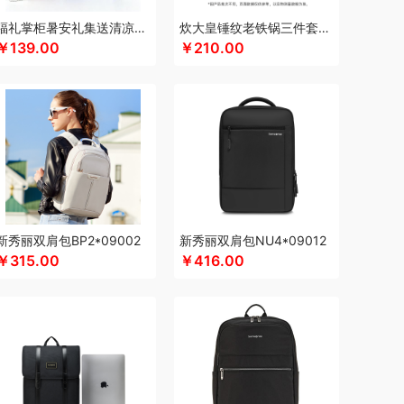
咖博士
keep
康夫
康宁
可可满分
福礼掌柜暑安礼集送清凉礼盒
炊大皇锤纹老铁锅三件套TZ03CW
￥139.00
￥210.00
宴
康巴赫（餐具类）
康尔馨
科普菲
凯洛诗
思LANEX
路悠悠
礼享时空
立家
粒上皇
克星球
立白
乐扣乐扣（小家电）
莱克
心
绿鼻子
乐厨贺鲤
龙的
乐养优品
绿帝
乐美雅（餐具类）
罗莱
罗尔仕
岭味
乐班
礼颂如意
隆福源
粮佰年
猫和老鼠
EEEGOU）
民间造物
漫沃星系
睦一
棉芽
慕思苏菲娜
美荻斯
秒秒测
慕思
萌感觉
新秀丽双肩包BP2*09002
新秀丽双肩包NU4*09012
逆夏
纽曼Newmine
尼诺里拉
南方黑芝麻
￥315.00
￥416.00
雪茶院
奈斯派索
内野UCHINO
偶点OIDIRE
仔癀
皮尔卡丹（家纺类）
攀高 pangaO
鹏程
全格
雀巢
浅香
趣游帮
敲打熊
七匹狼
本
润心
锐珀尔
如水
瑞驰SWICKY
容思格
荣事达
荣诚
睿嫣润膏
润本（套装类）