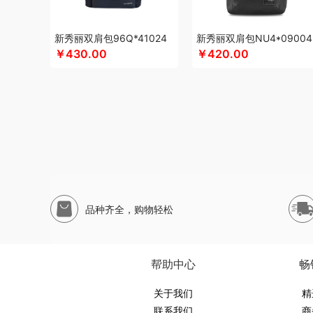
认养一头牛
蕊丝坊
顺然
实丰文化
斯麦格smeg
申魔
声阔
苏泊尔（代理商）
山本
食鲜工坊
四喜悠品
尚烤
新秀丽双肩包96Q*41024
新秀丽双肩包NU4*09004
苏泊尔
蔬果园（代理商）
丝语棠
三利
生活元素
素言
￥430.00
￥420.00
十月初五
诗裴丝
睡洞
膳佳
山生悦
十朝创生
尚明
三只松鼠（代理商）
施耐德
世大家
舒蕾（定制款）
圣德保罗
so.home
世净
思宜莱
水星家纺
膳魔师（小
田蜜日记
泰摩
T.J.HARREN
田知府
唐励
泰梦
童启
VANOW范洛
VVC
五芳斋
威立世
丸美
外交官
万华
温仑山VELOSAN
尾桥下窑
万事利
唯宝
沃隆
沃品
维科
WayourCare
万春和
王小卤
五丰黎红
五谷磨房
品种齐全，购物轻松
西屋（冰洗类）
西屋（运动户外）
小茶MINIT
喜式
小
雪糕大师
小天鹅
先锋
星龙港
象力
信科
辛和园
汐
小熊（Bear）
玺魁
小白熊
杏花楼
锡品源
心相印
小
帮助中心
畅
西屋（个护类）
向物
鲜品屋
希诺
徐福记
易威斯堡
伊莎贝拉
昀品堂
关于我们
秞夏
云上好食光
鱼玥
悠米UURMI
精
联系我们
商
一辈子
右心
艺色
俞兆林
怡乐雅
音颜
优铂
英红（