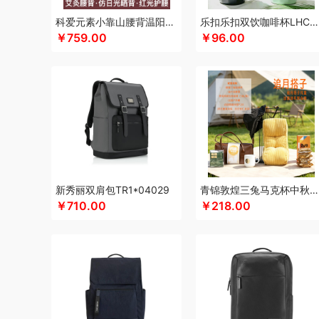
咖世家costa
凯伦诗
凯亚仕
科朴优品KUUP
科爱元素
科爱元素小靠山腰背温阳仪CI194A
乐扣乐扣双饮咖啡杯LHC4104
￥759.00
￥96.00
康巴赫（包销款）
卡拉羊
凯诗捷
酷客者
酷彩
卡蛙
kaco
K.S.
可口可乐Coca Cola
克莉娜
科迈升
浪莎
罗莱 超柔床品
恋上鸭
郎氏达
陆宝
联想
乐事
丽耳
伦敦雾
理然
乐扣乐扣（箱包杯壶）
洛得兰德
乐亨
蓝
龙尖斛
蜡笔小新
利格
乐扣乐扣（家居/小家电）
罗蒙
礼卡通福
罗技
骆驼
泸溪河桃酥
龙虎
罗比罗丹
领臣
米贝丽
梦洁家纺
摩动
美仕达
MiKACARD
momo（
MEPRA
MUZILI
Mamoru
墨小客
美的 Midea
马克图
新秀丽双肩包TR1*04029
青锦敦煌三兔马克杯中秋礼盒腰靠遮阳帽实用中秋送礼套装
莫德兰卡
芈瓷
觅菓
咪然
磨客
美能格Maxco
木之礼
￥710.00
￥218.00
纽曼Newsmy
纽曼Newmine（线上款）
纽曼Newmine
OOU
欧乐B
OUMETE欧美特
欧典梦娜
欧美达
欧克士
普沃达
盼盼
品存
鹏翼
PGG
品胜
派克
皮尔卡丹（
秦唐宋
洽洽
全锦
杞里香
千禾
奇强
沏一杯茶
杞果
荣事达小电（包销款）
瑞幸咖啡
锐思RECCI
荣事达厨