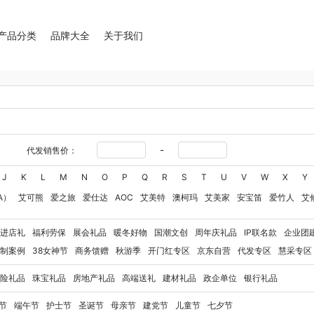
产品分类
品牌大全
关于我们
-
代发销售价：
J
K
L
M
N
O
P
Q
R
S
T
U
V
W
X
Y
A）
艾可熊
爱之旅
爱仕达
AOC
艾美特
澳柯玛
艾美家
安宝笛
爱竹人
艾
华
艾得锐威
Amos亚摩斯
Alluflon阿路弗仑
爱国者（移动电源）
爱润丝婷
爱
进店礼
福利劳保
展会礼品
暖冬好物
国潮文创
周年庆礼品
IP联名款
企业团
奥利贝拉
奥朴兰诗
奥克斯
安迪芒果
艾美特（代理商）
艾姆德
白猫
伯纳德
制案例
38女神节
商务馈赠
秋游季
开门红专区
京东自营
代发专区
慧采专区
贝弗伦
卜珂
博牌
不汲不迫
倍思
博朗
暴雪
倍轻松
百草味
巴米樂
博洋
险礼品
珠宝礼品
房地产礼品
高端送礼
建材礼品
政企单位
银行礼品
rd Shaw 萧伯纳
八马
豹牌（电器）
白大师
奔腾
博堡
保宁
百草味（代理商）
玻礼多蜜
八门虫社
北鼎
BKT
贝蒂斯
半亩川
百事食品
拜尔
bdo
保罗彼得
节
端午节
护士节
圣诞节
母亲节
建党节
儿童节
七夕节