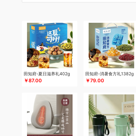
博莱克
博洋家居
倍瑞傲
北斗
倍思
巴天驽
BULL公
CMSH草莓生活
财滚滚
长青兔
茶艺师
厨邦
创维（
蚕花娘娘
晨光
Cmierf Kuect （中国CKIR）
创维（手表
达令河谷
大地极物
德博莱
德力西
德则
地球叔叔
得
度佰特
迪士尼（儿童类）
德亚
德世朗(DESLON)
邓禄
迪士尼（家纺类）
尔木萄
EPOT（东方韵）
ELLE
ED
飞利浦（按摩/净水类）
费雪
夫人燕窝
飞利浦（个护类
富佑嘉（FU+）
飞利浦（厨电类）
飞利浦
飞利浦（音
芳恩家纺
国济堂
干饭饱饱熊
官栈
广州酒家（包销款
田知府-夏日滋养礼402g
田知府-消暑食方礼1382g
￥87.00
￥79.00
宫廷传奇
高原宏
固本堂
格米（包销款）
广州酒家
桂
豪森活
湖面贵族
HYUNDAI（数码类）
汉美驰
华帝
海信
HARVIE&HUDSON
黄金果农
恒源祥
海氏
韩国7
虎牌
海天（食用油）
红帕55度
虹薇
环球港
徽羚羊
Jeko&Jeko
洁玉（定制款）
九阳
江中食疗
九号
佳
聚银家纺
几梦
洁丽雅（包销款）
JEEP
嘉唯JAHVER
金帆
极鲜港
金世尊
坚果投影
嘉庆斋
吉潮瑞鲜
金号