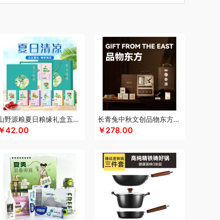
汀
车管家
厨创妈咪
超维
初方
彩虹
MI西麦
长寿花
川崎
瓷咖什
潮满峰
蔡府
士尼（数码类）
都乐Dole
大嘴猴
滴露
三湘
杜邦
独特艾琳
哆啦A梦
东菱
东客集
农
戴可思
Debo德铂
敦煌研究院
度华
专供款）
富光
飞亚达
方然陶瓷
孚日家纺
方家铺子
菲斯宝finsybo
销款）
福东海
斧头牌
氛围部落
浮士德
宫廷匠心
桂语轩
格沫
GUGE 谷格
山野源粮夏日粮缘礼盒五谷杂粮组合绿豆冰糖红枣清凉粥礼包
长青兔中秋文创品物东方A浮光款
￥42.00
￥278.00
皇
海蓝之谜
呼也
瀚岳文化
浩瀚
海尔
O厚祐
何大屋
火象
好视力
华祥苑
幻响
斛生元
花花公子
胡姬花
花西子
汉印
赫兰希
福莱
瑾明礼
江中猴姑
君乐宝
佳绮利
久丫
几素
极地物种
匠心萌宠
家之礼
雅
吉米
锦华
金龙鱼（代理商）
JBL
锦知兴
堂
洁柔
今粮道
京意之选
极时代