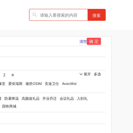
搜索
确 定
清空
展开
多选
Z
#
修堂
爱依瑞斯
傲胜OSIM
安途卫仕
AvecMoi
国者
艾瑞迪
艾博菲
澳莉维亚
爱沃可
建
防暑降温
高颜值礼品
开业乔迁
会议礼品
入职礼
勃曼
BTST
比顿
宝威玛
百丽安娜
贝师傅
国铁商城
家纺（品牌方）
班歌
拜灭士
宝堂马氏铺子
北欧沃朗
白上寻品
贝洛可
八方礼
BRUNO
博洋家纺（代理商）
博洋宝贝
碧云泉