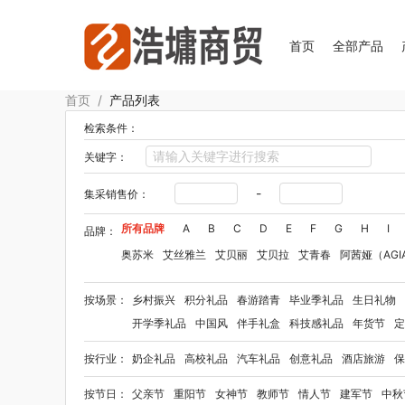
首页
全部产品
首页
/
产品列表
检索条件：
关键字：
-
集采销售价：
所有品牌
A
B
C
D
E
F
G
H
I
品牌：
奥苏米
艾丝雅兰
艾贝丽
艾贝拉
艾青春
阿茜娅（AGI
Aroma Light
阿格利司
爱尔沃
艾优Apiyoo
奥妙
奥佳
按场景：
乡村振兴
积分礼品
春游踏青
毕业季礼品
生日礼物
爱华仕OIWAS
奥帝尔（包销款）
敖东
奥罗拉aurora
开学季礼品
中国风
伴手礼盒
科技感礼品
年货节
定
拜格
笨笨马
半亩花田
佰乐扣
布鲁诺
八马（包销款）
按行业：
奶企礼品
高校礼品
汽车礼品
创意礼品
酒店旅游
保
毕加索（文具类）
百事（饮具类）
宝洁
bbdd
Berna
柏缇
笔下
巴赫约翰
豹牌（套装）
保卫蛋蛋
彼加曼
按节日：
父亲节
重阳节
女神节
教师节
情人节
建军节
中秋