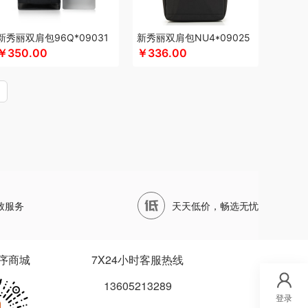
立人
狮峰
蔬果园
帅康
顺鑫鑫源
四两坨
HERIDAN喜来登
思响
生活演异
苏菲
三头鹰
新秀丽双肩包96Q*09031
新秀丽双肩包NU4*09025
AR+（斯维格尔）
穗格氏
赛文兔
首佩
尚陵
￥350.00
￥336.00
赛黄金
斯阁睿
三只松鼠
诗丹柔
思钢
苏泊尔（杯壶）
随享星巴克
ower
听丛
TKK
贪吃猫
天蕴
太力
特美刻
社
途帮
UOMI
usmile笑容加
UOOPINS
格
唯我
无印良品
万益蓝
万仟堂
万象
无印良品（代理商）
W&P
文石
王者荣耀
新宝SAMPO
夏普
夕多
小黄人
小天才
致服务
天天低价，畅选无忧
莱森
星巴克
小胖爪
小甘菊
小画仙
西屋（小家电）
星巴克（杯壶/包袋）
新秀丽
缘堂
小仓熊
新鲜生活
鲜记
新宝堂
序商城
7X24小时客服热线
朵
易路达
云鲸
雅诗兰黛
牙博士
燕之坊
13605213289
勒
伊比萨
雅鹿
友望
元朗荣华
优竹世家
登录
伊莱克斯
亿瞬间
原初格物
佑美
雅琅晶