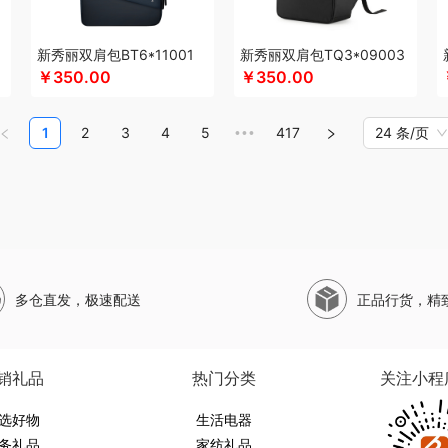
塞外风
十足酷
山萃
松下
SWISS MILITARY
思珀莱
丝丽诺妃
圣伦西尼
双
佳
神田KANDA
闪极
睡眠博士
思特嘉美
司崎库
斯凯奇SKECHERS
韶音
S
新秀丽双肩包BT6*11001
新秀丽双肩包TQ3*09003
茶坊
十二夏天
舒客
素觅
圣匠鲁班
三和松石
山水SANSUI
SKG
SWEGE
￥350.00
￥350.00
史努比
膳魔师（杯壶类）
三胖蛋
宋朝
十八子作
石头
胜源通
晒瑞
思薇科林
十月稻田
索爱（个护类）
世家
生辰钢
塞尔兰斯
塞那
圣耳
山野源粮
索哈曼
1
2
3
4
5
417
24 条/页
•••
家电）
汤姆逊
途柏丽TOBERLIR
天琴
泰昌
拓岳
汤臣倍健
TCL
甜蜜点
T
萌
唐惠
淘艺轩
兔星星
TESIEN特斯恩
天生好果
途加
途马
T9
途雅
她妍
茶林
韦尔伯特
完美日记
伍闰堂
维米仕
文曲星
味滋源（品牌方）
五拾缘
万
威诗兰
沃莱
唯都
温仑山（电器类）
味滋源（包销款）
王大熊
威露士
微果
物生物
無侘居
味滋源
皖亭
无穷
威基伍德
网易有道
WENGER/威戈
勿一
多仓直发，极速配送
正品行货，精
度
先科
蟹满堂
新科Shinco
新生代
喜临门
小狗（包销款）
夏普SHARP
西
屹
香度
昔马
鲜禾鲜
修光明建盏
小罐茶
鲜飨
昔马
香畴
希么希
小霸王
寻
西屋（风扇类）
蓄光
象印
西屋
香港小熊
西马龙
萱遇家纺
形象派
心
销礼品
热门分类
关注小程
优品尚竹
易铂
悦湘湖
云栖桦田
雅莉格丝
翼眠
婴元素
云上布拉
柚家
姚朵
选好物
有色
圆创
优待
优酷投影
悠拓者
生活电器
婴侍卫
又见美物
裕道府
YOTTOY
伊弗
务礼品
家纺礼品
包销款）
伊兰
燕遇东方
怡莲
尹谜
元朗
遥里逊
元黍
萤石
姚淑先
雍双堂