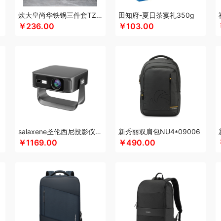
酷骑
科侬丹
酷乐登
康恩贝
Kappa
可美瑞特
酷博
克洛特
酷龙达
康铭
炊大皇尚华铁锅三件套TZ03SH-D
田知府-夏日茶宴礼350g
￥236.00
￥103.00
KEPO
科洛
卡屋
嗑西西
康佳
可益康
科沃斯
康巴赫（锅具类）
柯乐希
卡
隆力奇
兰士顿
LUING BOX
乐而雅
连邦
陇间柒月(包销款)
罗莱 超柔床品
朗
旅文行艺
朗赫
朗朗鑫空
联创
丽特斐
乐美雅（杯壶类）
绿巨能
LAMPO
洛
月亮
雷允上
来伊份
罗莱超柔床品
乐千厨
LG生活健康
乐视
立时olayks
乐
LK
邻家饭香
乐的
李良济
陇间柒月
六神
徕芬
澜沧古茶
邻鹿
联合利华
乐上/LEXON
LOVO乐蜗
利仁
凌美
loomoo乐默
乐扣乐扣
立白（包销款）
杯壶）
马克西姆
美菱
蜜丝婷
牧高笛
米技
迈卡罗
摩飞电器
梦百合
米狗（M
布
美立方
米妹妹
猫王收音机
唛恪
鸣盏
咪鼠
魔声
momo
MIDU咪依度
salaxene圣伦西尼投影仪CP100
新秀丽双肩包NU4*09006
玛丽亚·古琦
觅芳境
美穗吉家
MOVA
摩礼
摩米士
摩飞个护
名物
梦洁
￥1169.00
￥490.00
 （线下款）
诺诗曼
奈雪的茶
南方寝饰
NNB
挪客
南纬三七
旎旎贝师傅
奈
/OKSJ
Only&Home
欧丽薇兰
欧锐铂
paperblanks
PANDA熊猫
普陀山
片
皮具类）
璞实茶器
泉尔思
千问
清风
青锦
全棉时代
浅香（包销款）
庆润
小圣
清朴堂
启航雅居
清怡
千岛源
七西
乾耀
锐致
润本（套装）
润培
润
具（包销款）
ROBAM老板
ROCK洛克
若生活
柔刻
荣事达（品牌方）
睿嫣