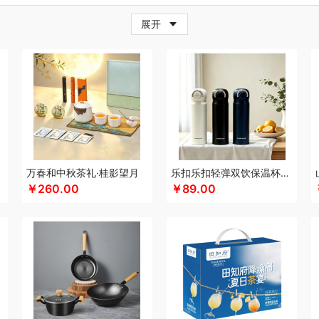
牛
超人
茶的想象
採光
柴火大院
藏兮
春枝漫野
炊大皇
橙心果匠
茶花
茶
展开
小家电）
传应
瓷语花香
茶马世家
茶膳师
聪鲸
川美臣
承夏文化
陈克明
CI
类）
创维（个护类）
错山
多样屋TAYOHYA
大迈
丁小宴
DGI
多采自然
迪
一茶
得力
德玛珥
大嘴猴（杯壶厨具雨伞
吨吨
稻梁菽
德菲摩尔
东方沁
大
普
杜邦（餐具类）
黛悦
大益茶
大希地
东悦
朵彩
东小燕
德芙
大荒金老
IFIER漫步者
engue恩谷
EILEi
folli follie
福礼掌柜
芬神
凡士林
凤凰
富光（
）
富昌
纺王
梵沐
法国啄木鸟
富昌（定制款）
福临门
非一FETANA
富安娜
频类）
富安娜（包销款1）
纷刻
飞科
飞图乐
飞利浦新安怡
菲驰
富安娜（包
）
个杯堂
故宫文化
共禾京品
Glasslock
姑苏渔歌
观墨
果兹
冠军
格兰大地
万春和中秋茶礼·桂影望月
乐扣乐扣轻弹双饮保温杯LHC3217
￥260.00
￥89.00
格
高洁丝
公爵
宫粮
沟帮子熏鸡
固特异
歌力思
古菲斯
护舒宝
皇冠
皇上
斛生记
黄天鹅
HYUNDAI（电器类）
华美
花点时间
HOLOHOLO
宏太
HOY
77
海尔（按摩类）
恒源祥（箱包）
和正
好丽友
哈尔斯
贺瑞
海尔Haier
汇可心
花卉诗
海中御宴
皇家粮仓
海天（调味品）
宏石家纺
I&W
洁玉
景
奥
践程JeoyCosy
金龙鱼（包销款）
君华仕
锦礼
洁丽雅（代理商）
佳沃
久
Y
佳帮手
疆果乐
疆果果
聚康缘
津乔
金丝莉
京润堂
集味轩
靖滋莲
洁丽
鲸选码头
九阳（代理商）
金六福吉祥
金满席
嘉禾月
金镶玉
聚运鑫
京荟